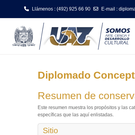
Llámenos
: (492) 925 66 90
E-mail
:
diplom
Saltar al contenido principal
Diplomado Concep
Resumen de conserva
Este resumen muestra los propósitos y las cat
específicas que las aquí enlistadas.
Sitio